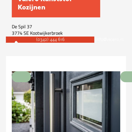
Kozijnen
De Spil 37
3774 SE
Kootwijkerbroek
(0342) 444 616
info@valero.nl