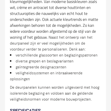
kleurmogelijkheden. Van moderne basiskleuren zoals
wit, crème en antraciet tot diverse houttinten en
structuuropties die nauwelijks van echt hout te
onderscheiden zijn. Ook actuele kleurtrends en matte
afwerkingen behoren tot de mogelijkheden. Zo kan
iedere voordeur worden afgestemd op de stijl van de
woning of het gebouw.
Naast
het
ontwerp
van
het
deurpaneel
zijn
er
veel
mogelijkheden
om
de
voordeur
verder
te
personaliseren.
Denk
aan:
verschillende
glassoorten
en
beglazingspatronen
diverse
grepen
en
beslagvarianten
geïntegreerde
designaccenten
veiligheidssystemen
en
inbraakwerende
oplossingen
De
deurpanelen
kunnen
worden
uitgevoerd
met
hoog
isolerende
beglazing
en
voldoen
aan
de
geldende
veiligheidsnormen
voor
moderne
bouwprojecten.
SPECIFICATIES