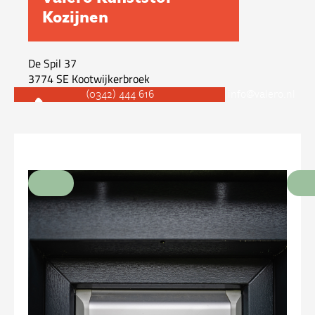
Kozijnen
De Spil 37
3774 SE
Kootwijkerbroek
(0342) 444 616
info@valero.nl