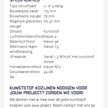
Type schuifraam
2- of 4-delig
Bouwdiepte kader
175 mm
Bouwdiepte vleugel
76 mm
Mogelijke glasdiktes
tot 47 mm
vleugel
Dorpels
Kunststof
Luchtdoorlatendheid
klasse 4
Waterdichtheid
klasse 9A
Weerstand tegen
klasse C3
windbelasting
Uf-waarde
Vanaf 1,3 W/m2K met kunststof
dorpel
Inbraakwerendheid
klasse RC2
Geluidwerendheid
44 dB
Rw
KUNSTSTOF KOZIJNEN NODIGEN VOOR
JOUW PROJECT? ZORGEN WE VOOR!
We denken met je mee over de juiste kunststof
kozijnen voor jouw project. Neem contact met ons op